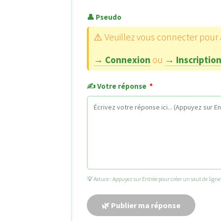
👤 Pseudo
⚠️ Veuillez vous connecter pour
→ Connexion
ou
→ Inscriptio
✍️ Votre réponse
*
💡 Astuce : Appuyez sur Entrée pour créer un saut de ligne