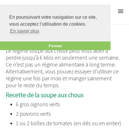
Régime Thonon
En poursuivant votre navigation sur ce site,
vous acceptez l’utilisation de cookies.
Menu
En savoir plus
Régime soupe aux choux : recette et
programme
Fermer
Le régime soupe aux choux peut vous aider à
Forums
perdre jusqu’à 6 kilos en seulement une semaine.
Ce n’est pas un régime alimentaire à long terme.
FAQ
Alternativement, vous pouvez essayer d’utiliser ce
régime une fois par mois et manger sainement
pour le reste du temps.
Conseils
Recette de la soupe aux choux
6 gros oignons verts
Ebook
2 poivrons verts
1 ou 2 boîtes de tomates (en dés ou en entier)