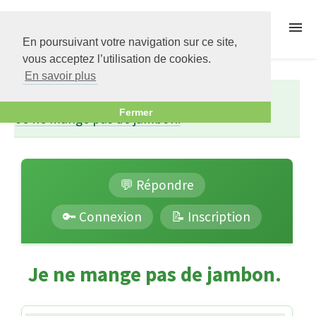
Régime Thonon
En poursuivant votre navigation sur ce site,
vous acceptez l’utilisation de cookies.
Menu
En savoir plus
Forums
Présentations
Fermer
Je ne mange pas de jambon.
Forums
FAQ
💬 Répondre
🔑 Connexion
📝 Inscription
Conseils
Je ne mange pas de jambon.
Ebook