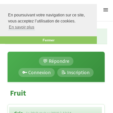
Régime Thonon
En poursuivant votre navigation sur ce site,
vous acceptez l’utilisation de cookies.
Menu
En savoir plus
Forums
Questions - Réponses
Fruit
Fermer
Forums
💬 Répondre
FAQ
🔑 Connexion
📝 Inscription
Conseils
Fruit
Ebook